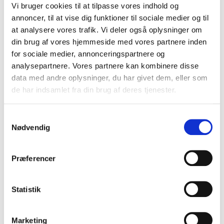
Vi bruger cookies til at tilpasse vores indhold og
annoncer, til at vise dig funktioner til sociale medier og til
FÅ DEL I OVERSKUDDET
at analysere vores trafik. Vi deler også oplysninger om
BILFORSIKRING
din brug af vores hjemmeside med vores partnere inden
for sociale medier, annonceringspartnere og
Tegn en attraktiv bilforsikring, hvor du får
analysepartnere. Vores partnere kan kombinere disse
penge tilbage, når der er overskud.
data med andre oplysninger, du har givet dem, eller som
de har indsamlet fra din brug af deres tjenester.
LÆS MERE
Samtykkevalg
Nødvendig
Leder du efter kvalitetsdæk til en skarp pris? Hos
Sperling Auto finder du et bredt udvalg af dæk fra
Præferencer
førende mærker, der passer til alle behov og budgetter.
Vores erfarne team står klar til at rådgive dig om det
bedste valg til din bil.
Statistik
Udover dæk tilbyder vi også en række andre services,
der gør det nemt og bekvemt at være bilejer:
Marketing