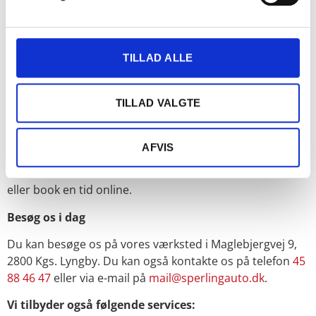
Dækhotel: Slip for besværet med at opbevare dine
dæk. Vi opbevarer dem sikkert og korrekt på vores
dækhotel.
TILLAD ALLE
Bilrengøring: Få din bil skinnende ren indvendigt og
udvendigt med vores professionelle bilrengøring.
TILLAD VALGTE
Bilforsikring: Vi tilbyder konkurrencedygtige
bilforsikringer, der dækker dine behov.
Besøg Sperling Auto i dag og oplev forskellen! Vi tilbyder
AFVIS
professionel service, kvalitetsprodukter og en behagelig
atmosfære.
Kontakt os
for at høre mere om vores tilbud
eller book en tid online.
Besøg os i dag
Du kan besøge os på vores værksted i Maglebjergvej 9,
2800 Kgs. Lyngby. Du kan også kontakte os på telefon
45
88 46 47
eller via e-mail på
mail@sperlingauto.dk
.
Vi tilbyder også følgende services: