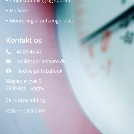
4-hjulsudmåling og sporing
Hjulvask
Montering af anhængertræk
Kontakt os
45 88 46 47
mail@sperlingauto.dk
Find os på Facebook
Maglebjergvej 9
2800 Kgs. Lyngby
Se rutevejledning
CVR-nr: 34262497