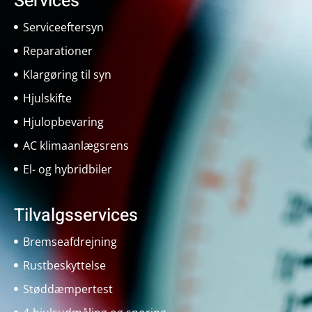
Services
Serviceeftersyn
Reparationer
Klargøring til syn
Hjulskifte
Hjulopbevaring
AC klimaanlægsrens
El- og hybridbiler
Tilvalgsservices
Bremseafdrejning
Rustbeskyttelse
Støddæmpertest