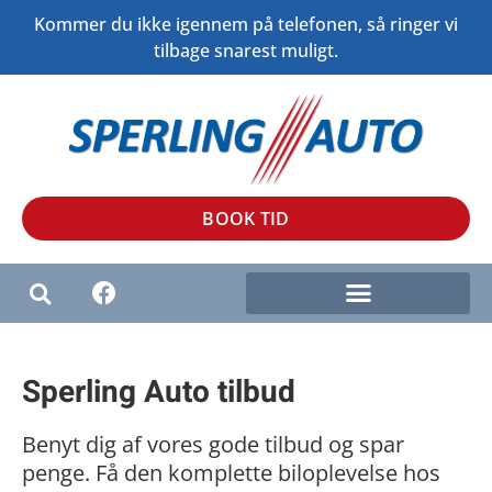
Kommer du ikke igennem på telefonen, så ringer vi
tilbage snarest muligt.
BOOK TID
SERVICE OG REPARATIONER
Sperling Auto tilbud
Benyt dig af vores gode tilbud og spar
penge. Få den komplette biloplevelse hos